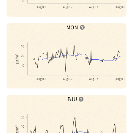
0
Aug 03
Aug 05
Aug 07
Aug 09
MON

40
µg/m³
20
0
Aug 03
Aug 05
Aug 07
Aug 09
BJU

60
40
µg/m³