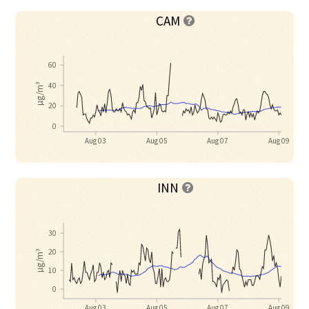
CAM

60
40
µg/m³
20
0
Aug 03
Aug 05
Aug 07
Aug 09
INN

30
20
µg/m³
10
0
Aug 03
Aug 05
Aug 07
Aug 09