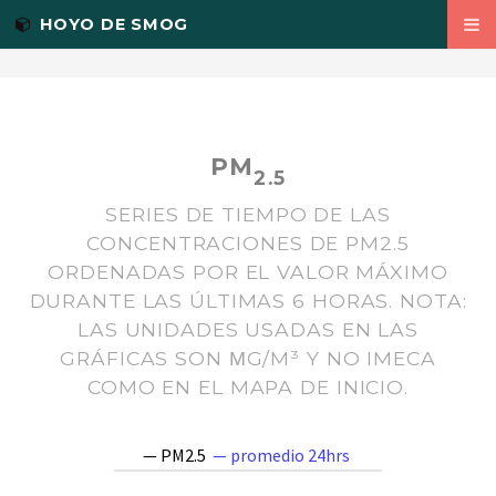
NOX
<-- Twitter Summary card images must be at least 120x120px -->
HOYO DE SMOG
PM25
VIENTO
TEMP
PM
2.5
ACERCA
SERIES DE TIEMPO DE LAS
CONCENTRACIONES DE PM2.5
PAQUETES R
ORDENADAS POR EL VALOR MÁXIMO
DURANTE LAS ÚLTIMAS 6 HORAS. NOTA:
AIRE.ZMVM
LAS UNIDADES USADAS EN LAS
RSINAICA
GRÁFICAS SON ΜG/M³ Y NO IMECA
COMO EN EL MAPA DE INICIO.
EN
— PM2.5
— promedio 24hrs