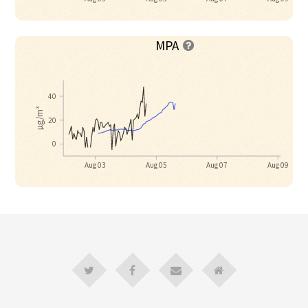
MPA

40
µg/m³
20
0
Aug 03
Aug 05
Aug 07
Aug 09