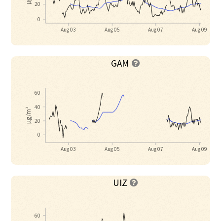
20
0
Aug 03
Aug 05
Aug 07
Aug 09
GAM

60
40
µg/m³
20
0
Aug 03
Aug 05
Aug 07
Aug 09
UIZ

60