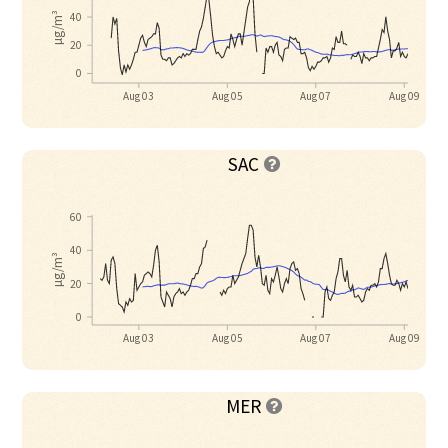
40
µg/m³
20
0
Aug 03
Aug 05
Aug 07
Aug 09
SAC

60
40
µg/m³
20
0
Aug 03
Aug 05
Aug 07
Aug 09
MER
