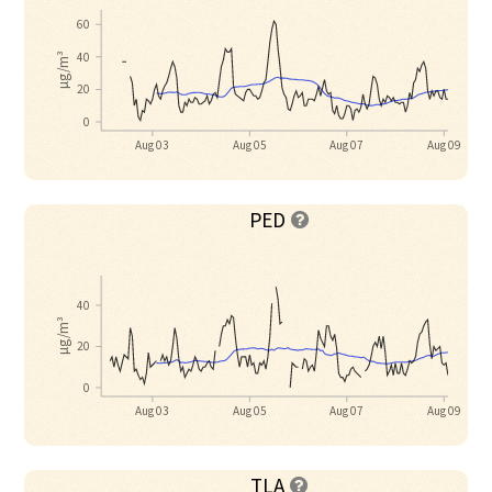
60
40
µg/m³
20
0
Aug 03
Aug 05
Aug 07
Aug 09
PED

40
µg/m³
20
0
Aug 03
Aug 05
Aug 07
Aug 09
TLA
