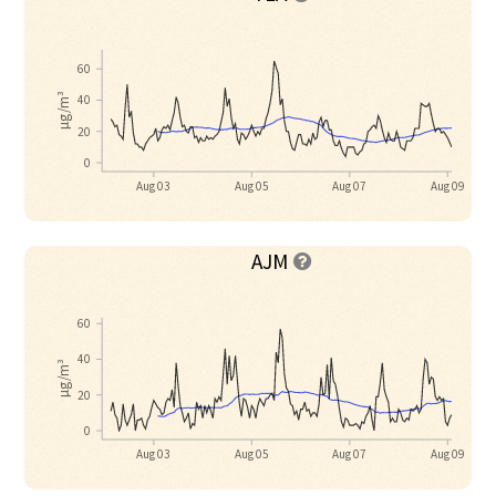
60
µg/m³
40
20
0
Aug 03
Aug 05
Aug 07
Aug 09
AJM

60
40
µg/m³
20
0
Aug 03
Aug 05
Aug 07
Aug 09